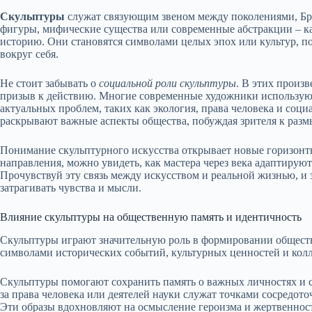
Скульптуры
служат связующим звеном между поколениями, Бро
фигуры, мифические существа или современные абстракции – к
историю. Они становятся символами целых эпох или культур, по
вокруг себя.
Не стоит забывать о
социальной роли скульптуры
. В этих произв
призыв к действию. Многие современные художники используют
актуальных проблем, таких как экология, права человека и соци
раскрывают важные аспекты общества, побуждая зрителя к раз
Понимание скульптурного искусства открывает новые горизонт
направления, можно увидеть, как мастера через века адаптируют
Прочувствуй эту связь между искусством и реальной жизнью, и 
затрагивать чувства и мысли.
Влияние скульптуры на общественную память и идентичность
Скульптуры играют значительную роль в формировании обществ
символами исторических событий, культурных ценностей и кол
Скульптуры помогают сохранить память о важных личностях и с
за права человека или деятелей науки служат точками сосредот
Эти образы вдохновляют на осмысление героизма и жертвеннос