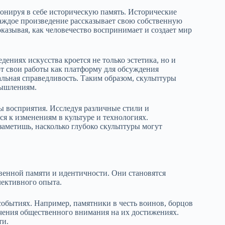
нируя в себе историческую память. Исторические
аждое произведение рассказывает свою собственную
казывая, как человечество воспринимает и создает мир
едениях искусства кроется не только эстетика, но и
 свои работы как платформу для обсуждения
альная справедливость. Таким образом, скульптуры
мышлениям.
ы восприятия. Исследуя различные стили и
ся к изменениям в культуре и технологиях.
заметишь, насколько глубоко скульптуры могут
енной памяти и идентичности. Они становятся
лективного опыта.
обытиях. Например, памятники в честь воинов, борцов
очения общественного внимания на их достижениях.
ти.