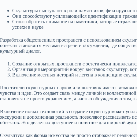
Скульптуры выступают в роли памятников, фиксируя ист
Они способствуют усиливающейся идентификации граждан
Стоит обратить внимание на памятники, которые отражают 
успехи в науке.
Разработка общественных пространств с использованием скульп
объекты становятся местами встречи и обсуждения, где обществ
культурный диалог.
Создание открытых пространств с эстетически привлекат
Организация мероприятий вокруг выставок скульптур, ко
Включение местных историй и легенд в концепцию скуль
Посетители скульптурных парков или выставок имеют возможнос
чувства и идеи. Это создает связь между личной и коллективн
становятся не просто украшением, а частью обсуждения о том, 
Включение новых технологий в создание скульптур может усил
экскурсии и дополненная реальность позволяют рассказывать ис
объектов. Это делает их доступнее и понятнее для широкой ауди
Скульптура как форма искусства не просто отображает реальнос