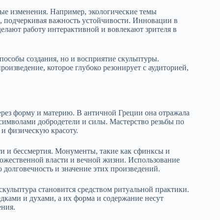
ные изменения. Например, экологические темы
, подчеркивая важность устойчивости. Инновации в
делают работу интерактивной и вовлекают зрителя в
пособы создания, но и восприятие скульптуры.
роизведение, которое глубоко резонирует с аудиторией,
ерез форму и материю. В античной Греции она отражала
 символами добродетели и силы. Мастерство резьбы по
 и физическую красоту.
ти и бессмертия. Монументы, такие как сфинксы и
божественной власти и вечной жизни. Использование
о долговечность и значение этих произведений.
кульптура становится средством ритуальной практики.
едками и духами, а их форма и содержание несут
ения.