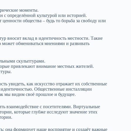
орические моменты.
 с определённой культурой или историей.
ценности общества – будь то борьба за свободу или
тур вносит вклад в идентичность местности. Такие
о может обмениваться мнениями и развивать
ельными скульптурами.
торые привлекают внимание местных жителей.
птуры.
ть увидеть, как искусство отражает их собственные
ой идентичностью. Общественные инсталляции
как мы видим своё прошлое и будущее.
ить взаимодействие с посетителями. Виртуальные
тории, которые глубже исследуют значение этих
тории.
ть; она формирует наше восприятие и создаёт важные