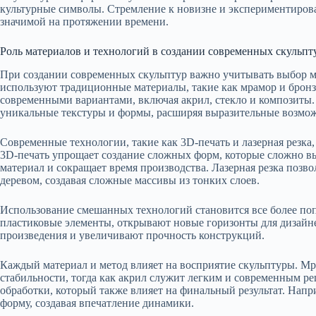
культурные символы. Стремление к новизне и экспериментирова
значимой на протяжении времени.
Роль материалов и технологий в создании современных скульпт
При создании современных скульптур важно учитывать выбор м
используют традиционные материалы, такие как мрамор и бронза
современными вариантами, включая акрил, стекло и композиты.
уникальные текстуры и формы, расширяя выразительные возмож
Современные технологии, такие как 3D-печать и лазерная резка
3D-печать упрощает создание сложных форм, которые сложно в
материал и сокращает время производства. Лазерная резка позво
деревом, создавая сложные массивы из тонких слоев.
Использование смешанных технологий становится все более по
пластиковые элементы, открывают новые горизонты для дизайн
произведения и увеличивают прочность конструкций.
Каждый материал и метод влияет на восприятие скульптуры. М
стабильности, тогда как акрил служит легким и современным р
обработки, который также влияет на финальный результат. Напр
форму, создавая впечатление динамики.