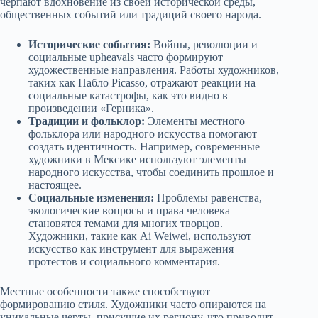
черпают вдохновение из своей исторической среды,
общественных событий или традиций своего народа.
Исторические события:
Войны, революции и
социальные upheavals часто формируют
художественные направления. Работы художников,
таких как Пабло Picasso, отражают реакции на
социальные катастрофы, как это видно в
произведении «Герника».
Традиции и фольклор:
Элементы местного
фольклора или народного искусства помогают
создать идентичность. Например, современные
художники в Мексике используют элементы
народного искусства, чтобы соединить прошлое и
настоящее.
Социальные изменения:
Проблемы равенства,
экологические вопросы и права человека
становятся темами для многих творцов.
Художники, такие как Ai Weiwei, используют
искусство как инструмент для выражения
протестов и социального комментария.
Местные особенности также способствуют
формированию стиля. Художники часто опираются на
уникальные черты, присущие их региону, что приводит